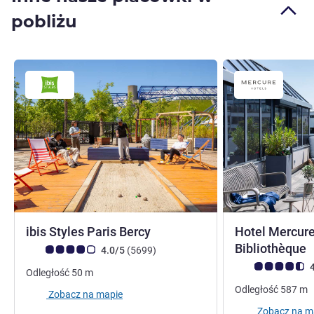
pobliżu
3 gwiazdki
ibis Styles Paris Bercy
Hotel Mercure
Bibliothèque
Ocena klientów (Ocena ALL)
Liczba opinii
4.0/5
(5699
)
Ocena klientów (
4
Odległość
50
m
Odległość
587
m
Zobacz na mapie
Zobacz na m