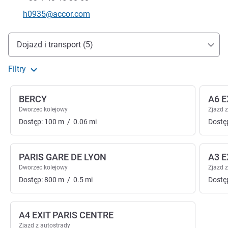
Kontaktowy adres e-mail
h0935@accor.com
Dojazd i transport
Dojazd i transport (5)
Filtry
BERCY
A6 E
Dworzec kolejowy
Zjazd 
Dostęp:
100
m
/
0.06
mi
Dostę
PARIS GARE DE LYON
A3 E
Dworzec kolejowy
Zjazd 
Dostęp:
800
m
/
0.5
mi
Dostę
A4 EXIT PARIS CENTRE
Zjazd z autostrady