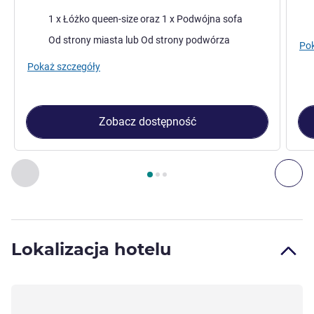
Pościel
Poś
1 x Łóżko queen-size oraz 1 x Podwójna sofa
Widoki:
Od strony miasta lub Od strony podwórza
Pok
Pokaż szczegóły
Zobacz dostępność
Strona
1
z
3
, Pokój 1 : Pokój rodzinny superior z podwójnym 
Poprzedni - Pokój
Nas
Lokalizacja hotelu