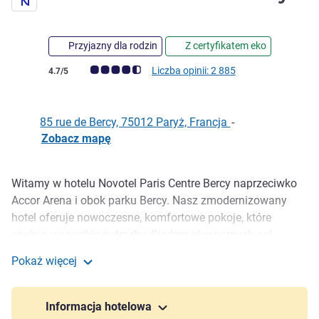
Przyjazny dla rodzin
Z certyfikatem eko
Ocena klientów (Ocena ALL)
Liczba opinii: 2 885
4.7/5
85 rue de Bercy, 75012 Paryż, Francja
-
Zobacz mapę
Witamy w hotelu Novotel Paris Centre Bercy naprzeciwko
Opis
Accor Arena i obok parku Bercy. Nasz zmodernizowany
hotel oferuje nowoczesne, komfortowe pokoje, które
spełnią wszystkie potrzeby. Siedem słonecznych sal
konferencyjnych to modułowe przestrzenie wyposażone w
Pokaż więcej
sprzęt technologiczny, idealne do organizacji wydarzeń.
Novotel Paris Centre Bercy
Restauracja Le Paris Bercy zaprasza na dania w stylu
bistro do jasnej i przestronnej jadalni. Nie spiesz się! W
Informacja hotelowa