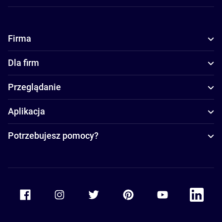
Firma
Dla firm
Przeglądanie
Aplikacja
Potrzebujesz pomocy?
Accor Facebook
Accor Instagram
Accor Twitter
Accor Pinterest
Accor Youtube
Accor Li