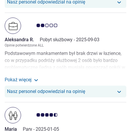
Nasz personel odpowiedział na opinię
Ocena klientów 2.0/5
Aleksandra R.
Pobyt służbowy -
2025-09-03
Opinie potwierdzone ALL
Podstawowym mankamentem był brak drzwi w łazience,
co w przypadku podróży służbowej 2 osób było bardzo
problematyczne (jedna z osób musiała opuszczać pokój w
momencie gdy 2 chciała skorzystać z łazienki). Poza tym
Pokaż więcej
pomimo prośby zamiany pokoju poinformowano mnie że
Zobacz więcej informacj
wszystkie pokojowe w tym hotelu tak wyglądają, co w
Nasz personel odpowiedział na opinię
następnym dniu okazało się nieprawdą. Poza tym pomimo
wyboru Superiora pokój nie spełniał jego standardów.
Czystość była znośna z wyjątkiem pająka z rozbudowaną
Ocena klientów 4.5/5
pajęczyną.
Maria
Pary -
2025-01-05