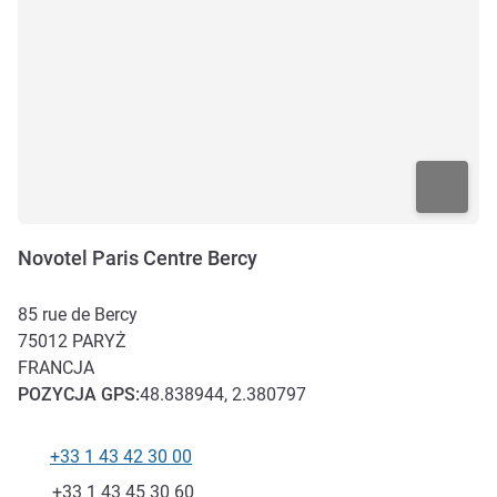
Novotel Paris Centre Bercy
85 rue de Bercy
75012
PARYŻ
FRANCJA
POZYCJA
GPS
:
48.838944, 2.380797
+33 1 43 42 30 00
Telefon
Faks
+33 1 43 45 30 60