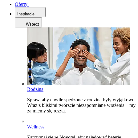
Oferty
Inspiracje
Wstecz
Rodzina
Spraw, aby chwile spędzone z rodziną były wyjątkowe.
Wraz z bliskimi twórzcie niezapomniane wrażenia – my
zajmiemy się resztą.
Wellness
Zatrzymaj się w Novotel, aby naładować baterie,