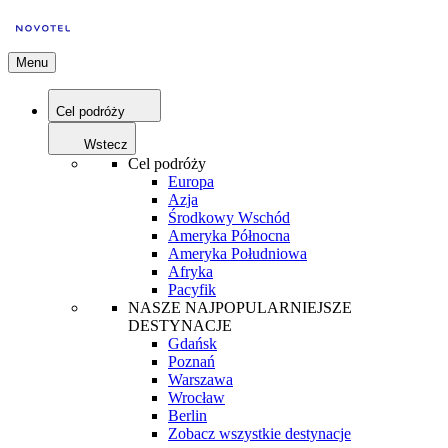
Menu
Cel podróży
Wstecz
Cel podróży
Europa
Azja
Środkowy Wschód
Ameryka Północna
Ameryka Południowa
Afryka
Pacyfik
NASZE NAJPOPULARNIEJSZE
DESTYNACJE
Gdańsk
Poznań
Warszawa
Wrocław
Berlin
Zobacz wszystkie destynacje