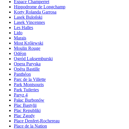
Espace Champerret
Hippodrome de Longchamp
Korty Rolanda Garrosa
Lasek Buloński
Lasek Vincennes
Les Halles
Lido
Marais
Most Królewski
Moulin Rouge
Odéon
Ogród Luksemburski
Opera Paryska
Opéra Bastille
Panthéon
Parc de la Villette
Park Montsouris
Park Tuileries
Paryz 4
Pałac Burbonów
Plac Bastylii
Plac Republiki
Plac Zgody
Place Denfert-Rochereau
Place de la Nation