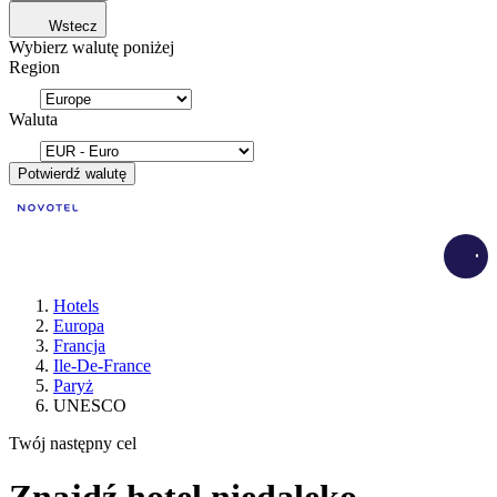
Wstecz
Wybierz walutę poniżej
Region
Waluta
Potwierdź walutę
Load
Hotels
Europa
Francja
Ile-De-France
Paryż
UNESCO
Twój następny cel