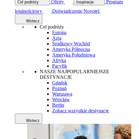
Oferty
Program
Cel podróży
Inspiracje
lojalnościowy
Doświadczenie Novotel
Wstecz
Cel podróży
Europa
Azja
Środkowy Wschód
Ameryka Północna
Ameryka Południowa
Afryka
Pacyfik
NASZE NAJPOPULARNIEJSZE
DESTYNACJE
Gdańsk
Poznań
Warszawa
Wrocław
Berlin
Zobacz wszystkie destynacje
Wstecz