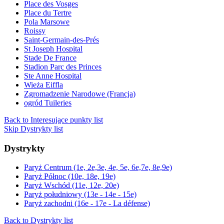
Place des Vosges
Place du Tertre
Pola Marsowe
Roissy
Saint-Germain-des-Prés
St Joseph Hospital
Stade De France
Stadion Parc des Princes
Ste Anne Hospital
Wieża Eiffla
Zgromadzenie Narodowe (Francja)
ogród Tuileries
Back to Interesujące punkty list
Skip Dystrykty list
Dystrykty
Paryż Centrum (1e, 2e,3e, 4e, 5e, 6e,7e, 8e,9e)
Paryż Północ (10e, 18e, 19e)
Paryż Wschód (11e, 12e, 20e)
Paryż południowy (13e - 14e - 15e)
Paryż zachodni (16e - 17e - La défense)
Back to Dystrykty list