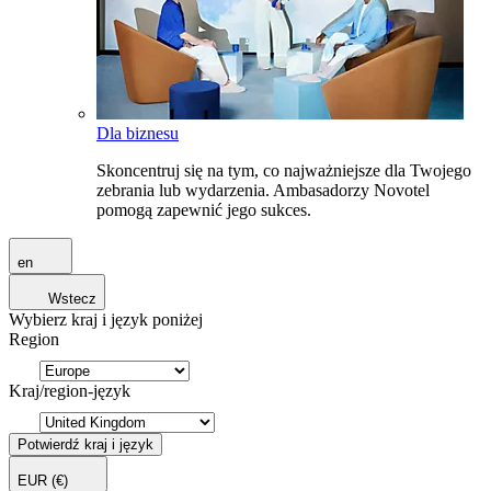
Dla biznesu
Skoncentruj się na tym, co najważniejsze dla Twojego
zebrania lub wydarzenia. Ambasadorzy Novotel
pomogą zapewnić jego sukces.
en
Wstecz
Wybierz kraj i język poniżej
Region
Kraj/region-język
Potwierdź kraj i język
EUR
(€)