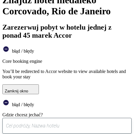
Znajdź hotel niedaleko
Corcovado, Rio de Janeiro
Zarezerwuj pobyt w hotelu jednej z
ponad 45 marek Accor
błąd / błędy
Core booking engine
You’ll be redirected to Accor website to view available hotels and
book your stay
Zamknij okno
błąd / błędy
Gdzie chcesz jechać?
0
sugestia