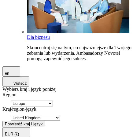
Dla biznesu
Skoncentruj się na tym, co najważniejsze dla Twojego
zebrania lub wydarzenia. Ambasadorzy Novotel
pomogą zapewnić jego sukces.
en
Wstecz
Wybierz kraj i język poniżej
Region
Kraj/region-język
Potwierdź kraj i język
EUR
(€)