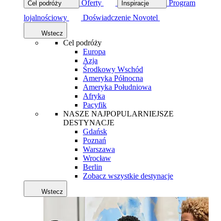
Oferty
Program
Cel podróży
Inspiracje
lojalnościowy
Doświadczenie Novotel
Wstecz
Cel podróży
Europa
Azja
Środkowy Wschód
Ameryka Północna
Ameryka Południowa
Afryka
Pacyfik
NASZE NAJPOPULARNIEJSZE
DESTYNACJE
Gdańsk
Poznań
Warszawa
Wrocław
Berlin
Zobacz wszystkie destynacje
Wstecz