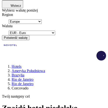
Wstecz
Wybierz walutę poniżej
Region
Waluta
Potwierdź walutę
Load
Hotels
Ameryka Południowa
Brazylia
Rio de Janeiro
Rio de Janeiro
Corcovado
Twój następny cel