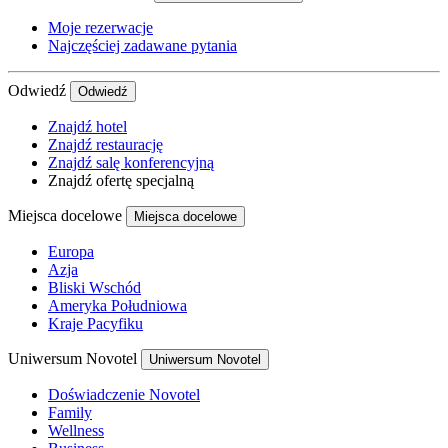
Moje rezerwacje
Najczęściej zadawane pytania
Odwiedź
Odwiedź
Znajdź hotel
Znajdź restaurację
Znajdź salę konferencyjną
Znajdź ofertę specjalną
Miejsca docelowe
Miejsca docelowe
Europa
Azja
Bliski Wschód
Ameryka Południowa
Kraje Pacyfiku
Uniwersum Novotel
Uniwersum Novotel
Doświadczenie Novotel
Family
Wellness