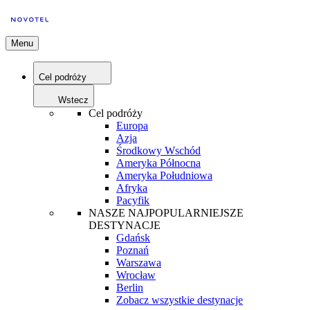
Menu
Cel podróży
Wstecz
Cel podróży
Europa
Azja
Środkowy Wschód
Ameryka Północna
Ameryka Południowa
Afryka
Pacyfik
NASZE NAJPOPULARNIEJSZE
DESTYNACJE
Gdańsk
Poznań
Warszawa
Wrocław
Berlin
Zobacz wszystkie destynacje