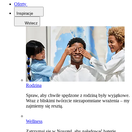
Oferty
Inspiracje
Wstecz
Rodzina
Spraw, aby chwile spędzone z rodziną były wyjątkowe.
Wraz z bliskimi twórzcie niezapomniane wrażenia – my
zajmiemy się resztą.
Wellness
Zatrzymaj się w Novotel, aby naładować baterie,