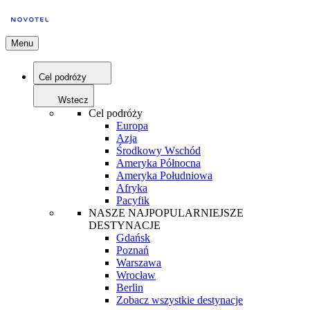
Menu
Cel podróży
Wstecz
Cel podróży
Europa
Azja
Środkowy Wschód
Ameryka Północna
Ameryka Południowa
Afryka
Pacyfik
NASZE NAJPOPULARNIEJSZE
DESTYNACJE
Gdańsk
Poznań
Warszawa
Wrocław
Berlin
Zobacz wszystkie destynacje