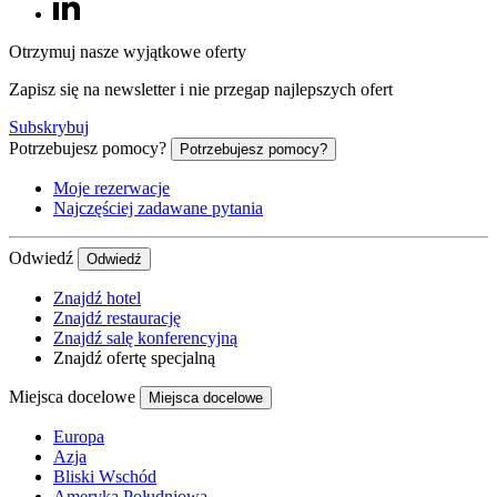
Otrzymuj nasze wyjątkowe oferty
Zapisz się na newsletter i nie przegap najlepszych ofert
Subskrybuj
Potrzebujesz pomocy?
Potrzebujesz pomocy?
Moje rezerwacje
Najczęściej zadawane pytania
Odwiedź
Odwiedź
Znajdź hotel
Znajdź restaurację
Znajdź salę konferencyjną
Znajdź ofertę specjalną
Miejsca docelowe
Miejsca docelowe
Europa
Azja
Bliski Wschód
Ameryka Południowa