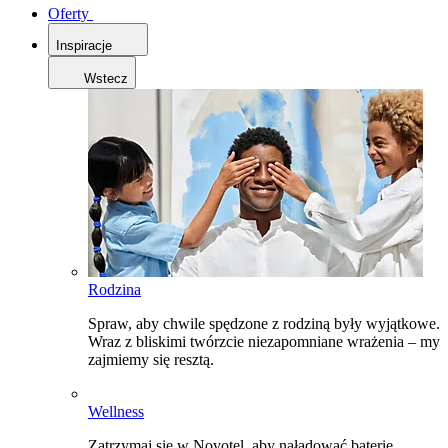
Oferty
Inspiracje
Wstecz
Rodzina
Spraw, aby chwile spędzone z rodziną były wyjątkowe.
Wraz z bliskimi twórzcie niezapomniane wrażenia – my
zajmiemy się resztą.
Wellness
Zatrzymaj się w Novotel, aby naładować baterie,