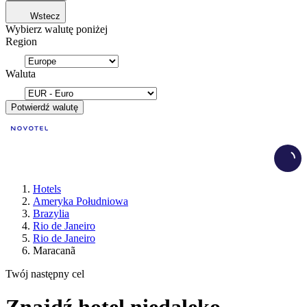
Wstecz
Wybierz walutę poniżej
Region
Waluta
Potwierdź walutę
Load
Hotels
Ameryka Południowa
Brazylia
Rio de Janeiro
Rio de Janeiro
Maracanã
Twój następny cel