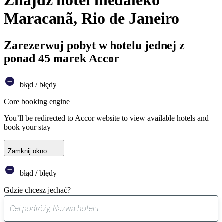
Znajdź hotel niedaleko
Maracanã, Rio de Janeiro
Zarezerwuj pobyt w hotelu jednej z
ponad 45 marek Accor
błąd / błędy
Core booking engine
You’ll be redirected to Accor website to view available hotels and
book your stay
Zamknij okno
błąd / błędy
Gdzie chcesz jechać?
0
sugestia