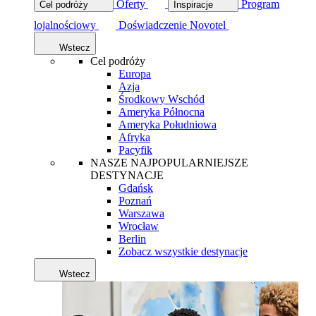
Oferty
Program
Cel podróży
Inspiracje
lojalnościowy
Doświadczenie Novotel
Wstecz
Cel podróży
Europa
Azja
Środkowy Wschód
Ameryka Północna
Ameryka Południowa
Afryka
Pacyfik
NASZE NAJPOPULARNIEJSZE
DESTYNACJE
Gdańsk
Poznań
Warszawa
Wrocław
Berlin
Zobacz wszystkie destynacje
Wstecz