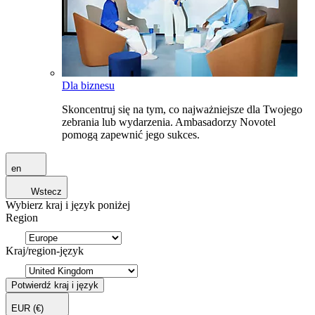
Dla biznesu
Skoncentruj się na tym, co najważniejsze dla Twojego
zebrania lub wydarzenia. Ambasadorzy Novotel
pomogą zapewnić jego sukces.
en
Wstecz
Wybierz kraj i język poniżej
Region
Kraj/region-język
Potwierdź kraj i język
EUR
(€)