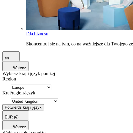
Dla biznesu
Skoncentruj się na tym, co najważniejsze dla Twojego 
en
Wstecz
Wybierz kraj i język poniżej
Region
Kraj/region-język
Potwierdź kraj i język
EUR
(€)
Wstecz
Wybierz walutę poniżej