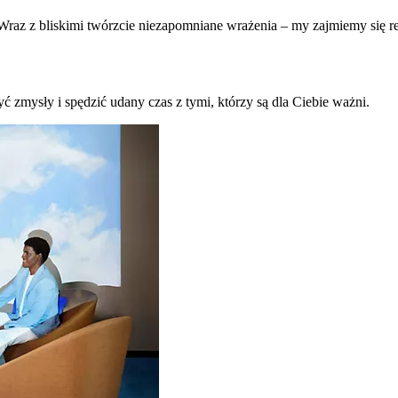
raz z bliskimi twórzcie niezapomniane wrażenia – my zajmiemy się re
ć zmysły i spędzić udany czas z tymi, którzy są dla Ciebie ważni.