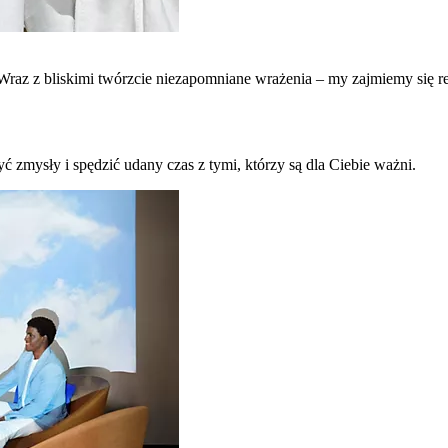
raz z bliskimi twórzcie niezapomniane wrażenia – my zajmiemy się re
ć zmysły i spędzić udany czas z tymi, którzy są dla Ciebie ważni.