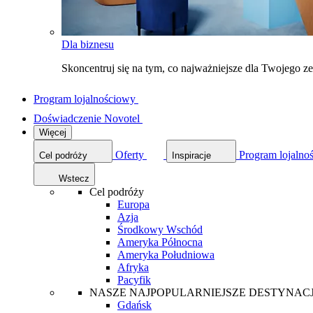
Dla biznesu
Skoncentruj się na tym, co najważniejsze dla Twojego 
Program lojalnościowy
Doświadczenie Novotel
Więcej
Oferty
Program lojalno
Cel podróży
Inspiracje
Wstecz
Cel podróży
Europa
Azja
Środkowy Wschód
Ameryka Północna
Ameryka Południowa
Afryka
Pacyfik
NASZE NAJPOPULARNIEJSZE DESTYNAC
Gdańsk