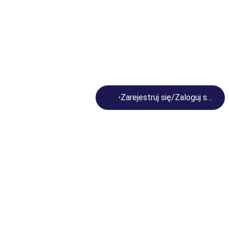
Loading...
Zarejestruj się/Zaloguj się