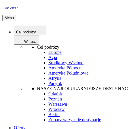
Menu
Cel podróży
Wstecz
Cel podróży
Europa
Azja
Środkowy Wschód
Ameryka Północna
Ameryka Południowa
Afryka
Pacyfik
NASZE NAJPOPULARNIEJSZE DESTYNAC
Gdańsk
Poznań
Warszawa
Wrocław
Berlin
Zobacz wszystkie destynacje
Oferty