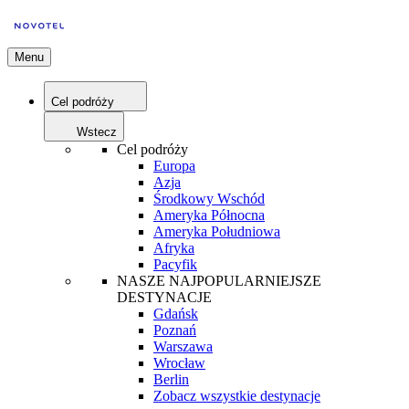
Menu
Cel podróży
Wstecz
Cel podróży
Europa
Azja
Środkowy Wschód
Ameryka Północna
Ameryka Południowa
Afryka
Pacyfik
NASZE NAJPOPULARNIEJSZE
DESTYNACJE
Gdańsk
Poznań
Warszawa
Wrocław
Berlin
Zobacz wszystkie destynacje