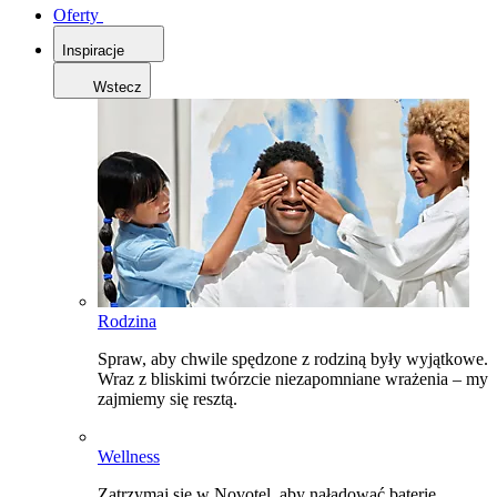
Oferty
Inspiracje
Wstecz
Rodzina
Spraw, aby chwile spędzone z rodziną były wyjątkowe.
Wraz z bliskimi twórzcie niezapomniane wrażenia – my
zajmiemy się resztą.
Wellness
Zatrzymaj się w Novotel, aby naładować baterie,