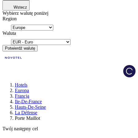
Wstecz
Wybierz walutę poniżej
Region
Waluta
Potwierdź walutę
Load
Hotels
Europa
Francja
Ile-De-France
Hauts-De-Seine
La Défense
Porte Maillot
Twój następny cel