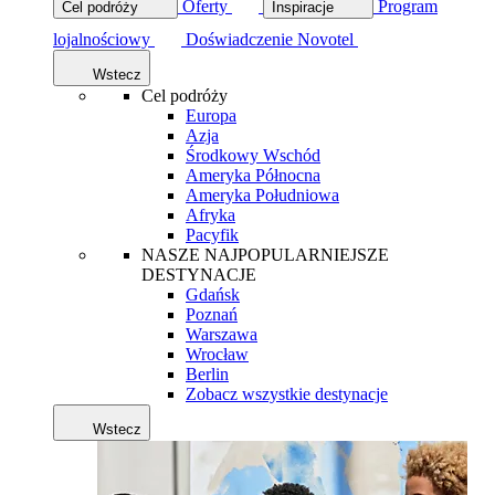
Oferty
Program
Cel podróży
Inspiracje
lojalnościowy
Doświadczenie Novotel
Wstecz
Cel podróży
Europa
Azja
Środkowy Wschód
Ameryka Północna
Ameryka Południowa
Afryka
Pacyfik
NASZE NAJPOPULARNIEJSZE
DESTYNACJE
Gdańsk
Poznań
Warszawa
Wrocław
Berlin
Zobacz wszystkie destynacje
Wstecz