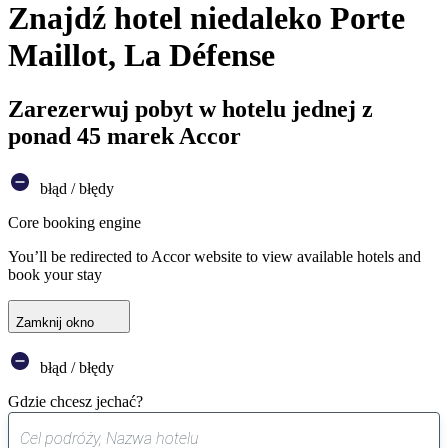
Znajdź hotel niedaleko Porte
Maillot, La Défense
Zarezerwuj pobyt w hotelu jednej z
ponad 45 marek Accor
błąd / błędy
Core booking engine
You’ll be redirected to Accor website to view available hotels and
book your stay
Zamknij okno
błąd / błędy
Gdzie chcesz jechać?
0