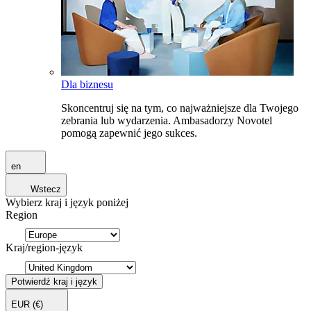
Dla biznesu
Skoncentruj się na tym, co najważniejsze dla Twojego
zebrania lub wydarzenia. Ambasadorzy Novotel
pomogą zapewnić jego sukces.
en
Wstecz
Wybierz kraj i język poniżej
Region
Kraj/region-język
Potwierdź kraj i język
EUR
(€)