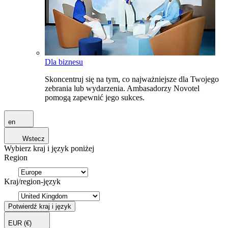
Dla biznesu
Skoncentruj się na tym, co najważniejsze dla Twojego
zebrania lub wydarzenia. Ambasadorzy Novotel
pomogą zapewnić jego sukces.
en
Wstecz
Wybierz kraj i język poniżej
Region
Kraj/region-język
Potwierdź kraj i język
EUR
(€)