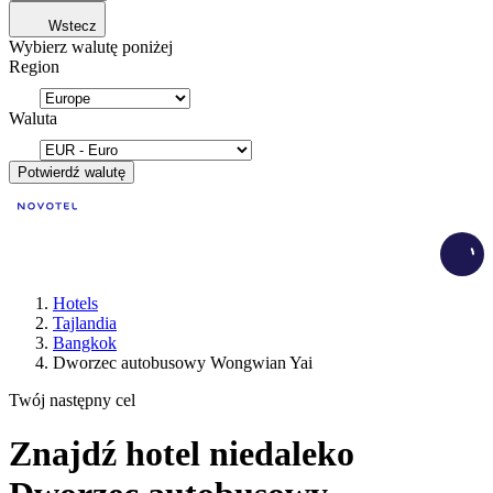
Wstecz
Wybierz walutę poniżej
Region
Waluta
Potwierdź walutę
Load
Hotels
Tajlandia
Bangkok
Dworzec autobusowy Wongwian Yai
Twój następny cel
Znajdź hotel niedaleko