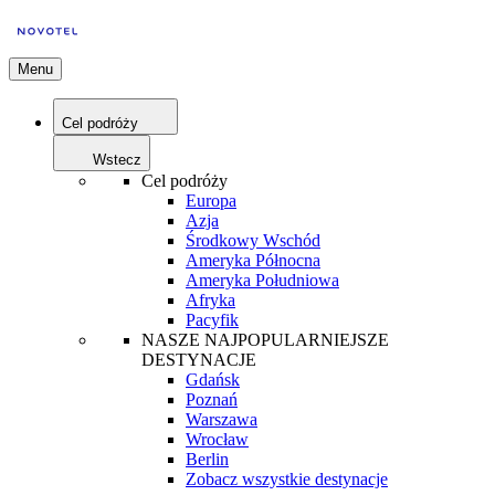
Menu
Cel podróży
Wstecz
Cel podróży
Europa
Azja
Środkowy Wschód
Ameryka Północna
Ameryka Południowa
Afryka
Pacyfik
NASZE NAJPOPULARNIEJSZE
DESTYNACJE
Gdańsk
Poznań
Warszawa
Wrocław
Berlin
Zobacz wszystkie destynacje