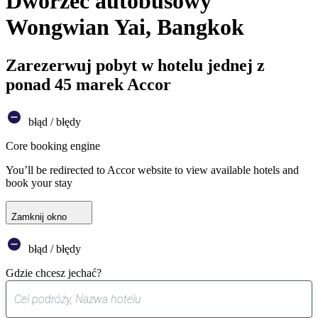
Dworzec autobusowy
Wongwian Yai, Bangkok
Zarezerwuj pobyt w hotelu jednej z
ponad 45 marek Accor
błąd / błędy
Core booking engine
You’ll be redirected to Accor website to view available hotels and
book your stay
Zamknij okno
błąd / błędy
Gdzie chcesz jechać?
0
sugestia