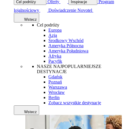
Oferty
Program
Cel podróży
Inspiracje
lojalnościowy
Doświadczenie Novotel
Wstecz
Cel podróży
Europa
Azja
Środkowy Wschód
Ameryka Północna
Ameryka Południowa
Afryka
Pacyfik
NASZE NAJPOPULARNIEJSZE
DESTYNACJE
Gdańsk
Poznań
Warszawa
Wrocław
Berlin
Zobacz wszystkie destynacje
Wstecz