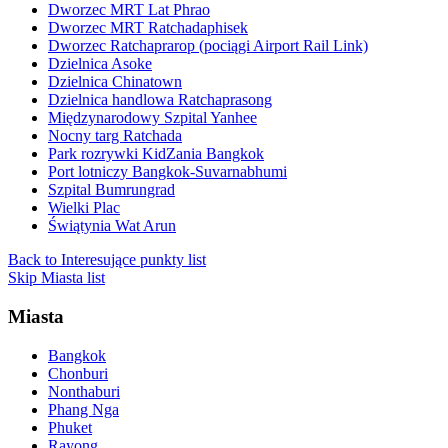
Dworzec MRT Lat Phrao
Dworzec MRT Ratchadaphisek
Dworzec Ratchaprarop (pociągi Airport Rail Link)
Dzielnica Asoke
Dzielnica Chinatown
Dzielnica handlowa Ratchaprasong
Międzynarodowy Szpital Yanhee
Nocny targ Ratchada
Park rozrywki KidZania Bangkok
Port lotniczy Bangkok-Suvarnabhumi
Szpital Bumrungrad
Wielki Plac
Świątynia Wat Arun
Back to Interesujące punkty list
Skip Miasta list
Miasta
Bangkok
Chonburi
Nonthaburi
Phang Nga
Phuket
Rayong