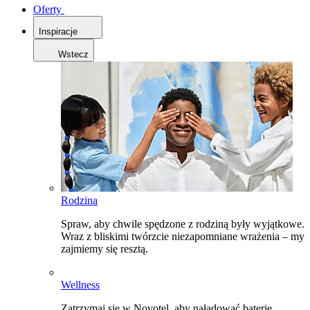
Oferty
Inspiracje
Wstecz
Rodzina
Spraw, aby chwile spędzone z rodziną były wyjątkowe.
Wraz z bliskimi twórzcie niezapomniane wrażenia – my
zajmiemy się resztą.
Wellness
Zatrzymaj się w Novotel, aby naładować baterie,