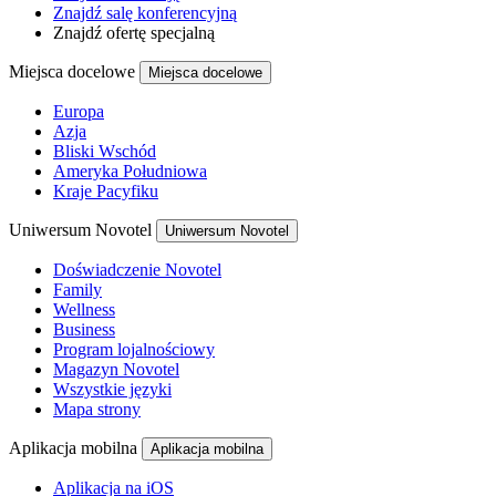
Znajdź salę konferencyjną
Znajdź ofertę specjalną
Miejsca docelowe
Miejsca docelowe
Europa
Azja
Bliski Wschód
Ameryka Południowa
Kraje Pacyfiku
Uniwersum Novotel
Uniwersum Novotel
Doświadczenie Novotel
Family
Wellness
Business
Program lojalnościowy
Magazyn Novotel
Wszystkie języki
Mapa strony
Aplikacja mobilna
Aplikacja mobilna
Aplikacja na iOS