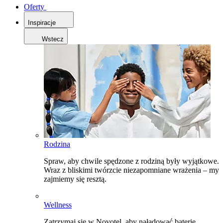
Oferty
Inspiracje
Wstecz
Rodzina
Spraw, aby chwile spędzone z rodziną były wyjątkowe.
Wraz z bliskimi twórzcie niezapomniane wrażenia – my
zajmiemy się resztą.
Wellness
Zatrzymaj się w Novotel, aby naładować baterie,