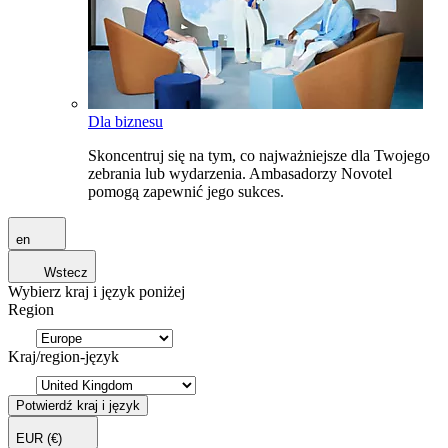
Dla biznesu
Skoncentruj się na tym, co najważniejsze dla Twojego
zebrania lub wydarzenia. Ambasadorzy Novotel
pomogą zapewnić jego sukces.
en
Wstecz
Wybierz kraj i język poniżej
Region
Kraj/region-język
Potwierdź kraj i język
EUR
(€)