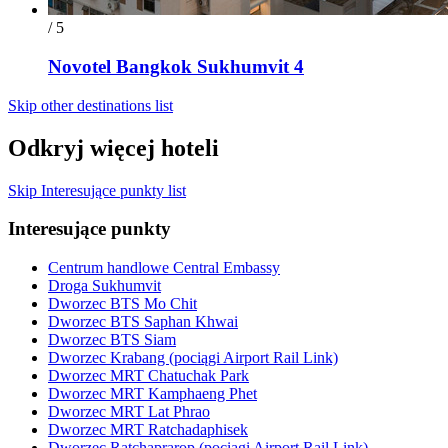
/ 5
Novotel Bangkok Sukhumvit 4
Skip other destinations list
Odkryj więcej hoteli
Skip Interesujące punkty list
Interesujące punkty
Centrum handlowe Central Embassy
Droga Sukhumvit
Dworzec BTS Mo Chit
Dworzec BTS Saphan Khwai
Dworzec BTS Siam
Dworzec Krabang (pociągi Airport Rail Link)
Dworzec MRT Chatuchak Park
Dworzec MRT Kamphaeng Phet
Dworzec MRT Lat Phrao
Dworzec MRT Ratchadaphisek
Dworzec Ratchaprarop (pociągi Airport Rail Link)