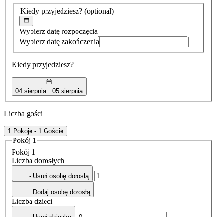
znaleziona
Kiedy przyjedziesz?
(optional)
Wybierz datę rozpoczęcia
Wybierz datę zakończenia
Kiedy przyjedziesz?
04 sierpnia
05 sierpnia
Liczba gości
1 Pokoje - 1 Goście
Pokój 1
Pokój 1
Liczba dorosłych
- Usuń osobę dorosłą
+Dodaj osobę dorosłą
Liczba dzieci
- Usuń dziecko