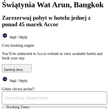
Świątynia Wat Arun, Bangkok
Zarezerwuj pobyt w hotelu jednej z
ponad 45 marek Accor
błąd / błędy
Core booking engine
You’ll be redirected to Accor website to view available hotels and
book your stay
Zamknij okno
błąd / błędy
Gdzie chcesz jechać?
0
sugestia
Booking Dates
została