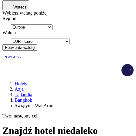
Wstecz
Wybierz walutę poniżej
Region
Waluta
Potwierdź walutę
Load
Hotels
Azja
Tajlandia
Bangkok
Świątynia Wat Arun
Twój następny cel
Znajdź hotel niedaleko