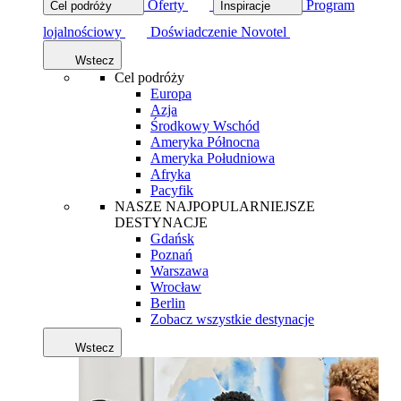
Oferty
Program
Cel podróży
Inspiracje
lojalnościowy
Doświadczenie Novotel
Wstecz
Cel podróży
Europa
Azja
Środkowy Wschód
Ameryka Północna
Ameryka Południowa
Afryka
Pacyfik
NASZE NAJPOPULARNIEJSZE
DESTYNACJE
Gdańsk
Poznań
Warszawa
Wrocław
Berlin
Zobacz wszystkie destynacje
Wstecz