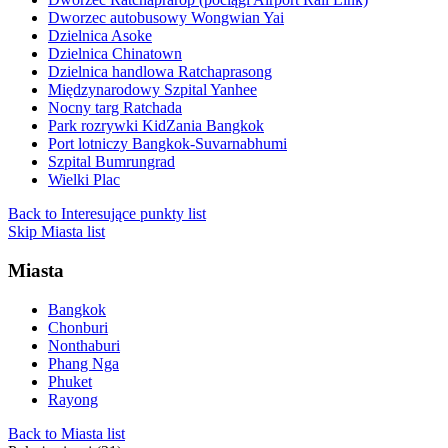
Dworzec autobusowy Wongwian Yai
Dzielnica Asoke
Dzielnica Chinatown
Dzielnica handlowa Ratchaprasong
Międzynarodowy Szpital Yanhee
Nocny targ Ratchada
Park rozrywki KidZania Bangkok
Port lotniczy Bangkok-Suvarnabhumi
Szpital Bumrungrad
Wielki Plac
Back to Interesujące punkty list
Skip Miasta list
Miasta
Bangkok
Chonburi
Nonthaburi
Phang Nga
Phuket
Rayong
Back to Miasta list