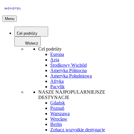
Menu
Cel podróży
Wstecz
Cel podróży
Europa
Azja
Środkowy Wschód
Ameryka Północna
Ameryka Południowa
Afryka
Pacyfik
NASZE NAJPOPULARNIEJSZE
DESTYNACJE
Gdańsk
Poznań
Warszawa
Wrocław
Berlin
Zobacz wszystkie destynacje