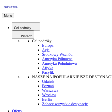
Menu
Cel podróży
Wstecz
Cel podróży
Europa
Azja
Środkowy Wschód
Ameryka Północna
Ameryka Południowa
Afryka
Pacyfik
NASZE NAJPOPULARNIEJSZE DESTYNAC
Gdańsk
Poznań
Warszawa
Wrocław
Berlin
Zobacz wszystkie destynacje
Oferty