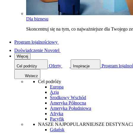
Dla biznesu
Skoncentruj się na tym, co najważniejsze dla Twojego 
Program lojalnościowy
Doświadczenie Novotel
Więcej
Oferty
Program lojalno
Cel podróży
Inspiracje
Wstecz
Cel podróży
Europa
Azja
Środkowy Wschód
Ameryka Północna
Ameryka Południowa
Afryka
Pacyfik
NASZE NAJPOPULARNIEJSZE DESTYNAC
Gdańsk