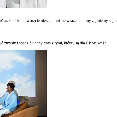
raz z bliskimi twórzcie niezapomniane wrażenia – my zajmiemy się re
ć zmysły i spędzić udany czas z tymi, którzy są dla Ciebie ważni.