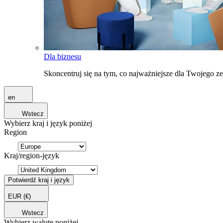
Dla biznesu
Skoncentruj się na tym, co najważniejsze dla Twojego 
en
Wstecz
Wybierz kraj i język poniżej
Region
Kraj/region-język
Potwierdź kraj i język
EUR
(€)
Wstecz
Wybierz walutę poniżej