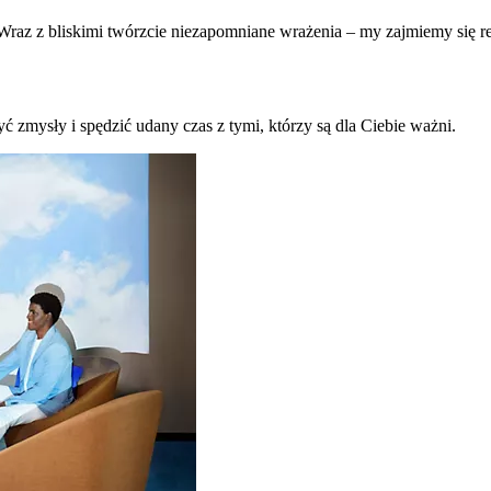
raz z bliskimi twórzcie niezapomniane wrażenia – my zajmiemy się re
ć zmysły i spędzić udany czas z tymi, którzy są dla Ciebie ważni.