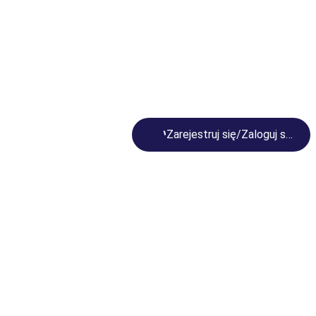
Loading...
Zarejestruj się/Zaloguj się