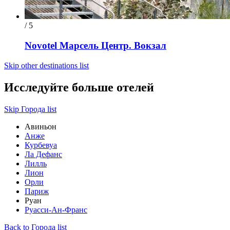
/ 5
Novotel Марсель Центр. Вокзал
Skip other destinations list
Исследуйте больше отелей
Skip Города list
Авиньон
Анже
Курбевуа
Ла Дефанс
Лилль
Лион
Орли
Париж
Руан
Руасси-Ан-Франс
Back to Города list