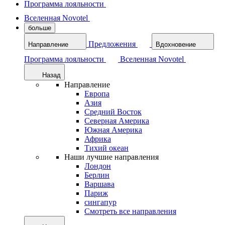
Программа лояльности
Вселенная Novotel
больше
Предложения
Направление
Вдохновение
Программа лояльности
Вселенная Novotel
Назад
Направление
Европа
Азия
Средний Восток
Северная Америка
Южная Америка
Африка
Тихий океан
Наши лучшие направления
Лондон
Берлин
Варшава
Париж
сингапур
Смотреть все направления