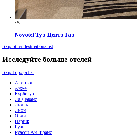
/ 5
Novotel Тур Центр Гар
Skip other destinations list
Исследуйте больше отелей
Skip Города list
Авиньон
Анже
Курбевуа
Ла Дефанс
Лилль
Лион
Орли
Париж
Руан
Руасси-Ан-Франс