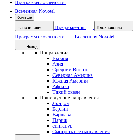
Программа лояльности
Вселенная Novotel
больше
Предложения
Направление
Вдохновение
Программа лояльности
Вселенная Novotel
Назад
Направление
Европа
Азия
Средний Восток
Северная Америка
Южная Америка
Африка
Тихий океан
Наши лучшие направления
Лондон
Берлин
Варшава
Париж
сингапур
Смотреть все направления