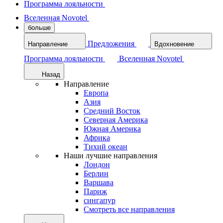
Программа лояльности
Вселенная Novotel
больше
Предложения
Направление
Вдохновение
Программа лояльности
Вселенная Novotel
Назад
Направление
Европа
Азия
Средний Восток
Северная Америка
Южная Америка
Африка
Тихий океан
Наши лучшие направления
Лондон
Берлин
Варшава
Париж
сингапур
Смотреть все направления