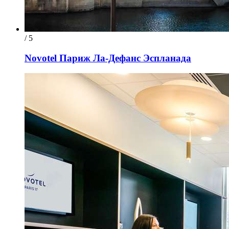
/ 5
Novotel Париж Ла-Дефанс Эспланада