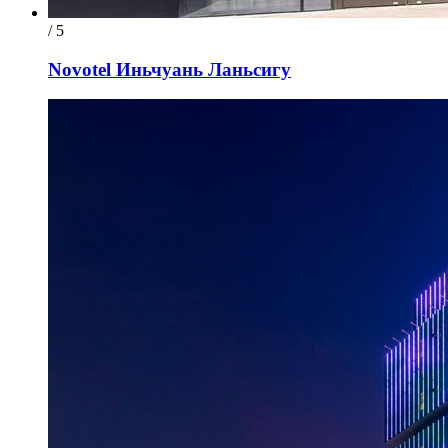
/ 5
Novotel Иньчуань Ланьсигу