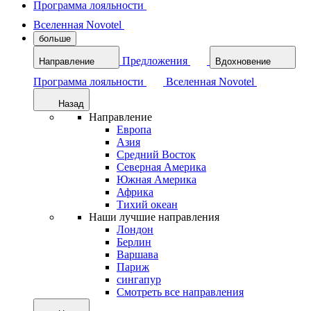
Программа лояльности
Вселенная Novotel
больше
Предложения
Направление
Вдохновение
Программа лояльности
Вселенная Novotel
Назад
Направление
Европа
Азия
Средний Восток
Северная Америка
Южная Америка
Африка
Тихий океан
Наши лучшие направления
Лондон
Берлин
Варшава
Париж
сингапур
Смотреть все направления