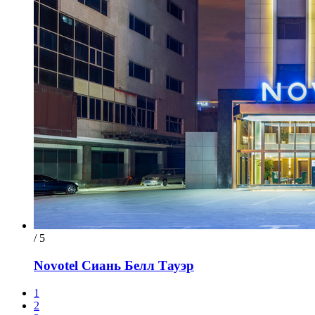
/ 5
Novotel Сиань Белл Тауэр
1
2