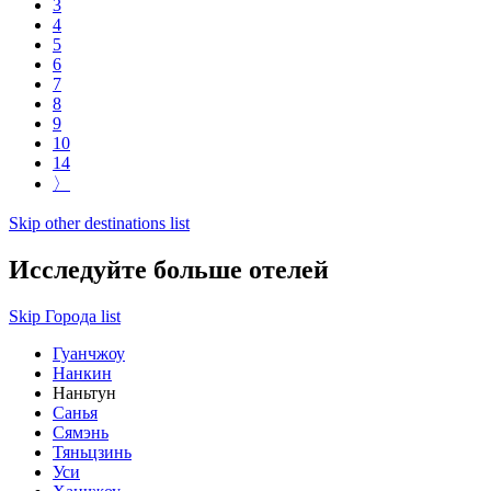
3
4
5
6
7
8
9
10
14
〉
Skip other destinations list
Исследуйте больше отелей
Skip Города list
Гуанчжоу
Нанкин
Наньтун
Санья
Сямэнь
Тяньцзинь
Уси