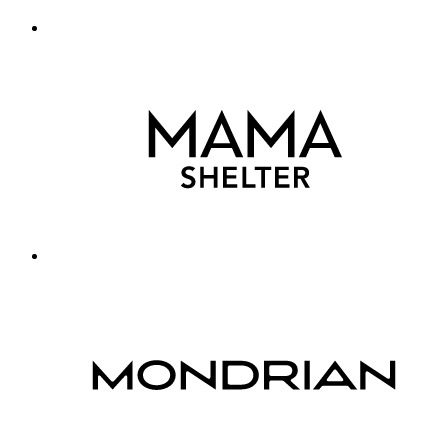
Lifestyle by ennismore
12 Partners
(12)