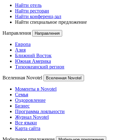
/ 5
Novotel Лион Центр Конфлюанс Бор-де-
Сона
Skip other destinations list
Исследуйте больше отелей
Skip Города list
Авиньон
Анже
Курбевуа
Ла Дефанс