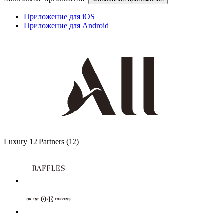
Лилль
Лион
Орли
Париж
Руан
Руасси-Ан-Франс
Back to Города list
Показать еще (7)
Back to other destinations list