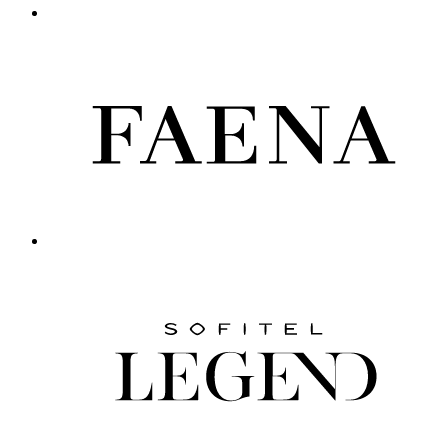
Подпишитесь на нашу рассылку, чтобы получать актуальные
предложения
Подписаться
Нужна помощь?
Нужна помощь?
Мои бронирования
Часто задаваемые вопросы
Открыть
Открыть
Найти отель
Найти ресторан
Найти конференц-зал
Найти специальное предложение
Направления
Направления
Европа
Азия
Ближний Восток
Южная Америка
Тихоокеанский регион