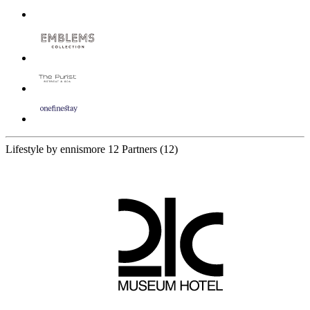
Вселенная Novotel
Вселенная Novotel
Моменты в Novotel
Семья
Оздоровление
Бизнес
Программа лояльности
Журнал Novotel
Все языки
Карта сайта
Мобильное приложение
Мобильное приложение
Приложение для iOS
Приложение для Android