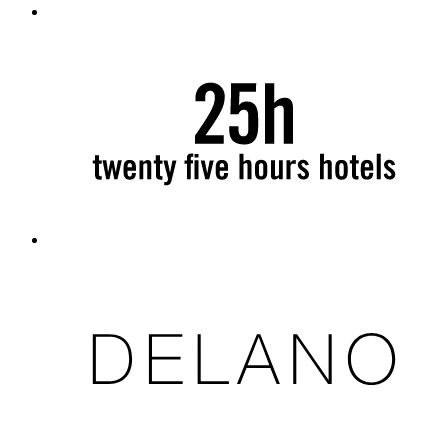
Luxury
12 Partners
(12)