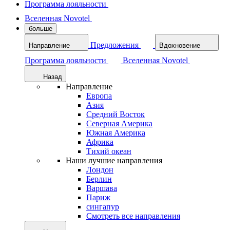
Программа лояльности
Вселенная Novotel
больше
Предложения
Направление
Вдохновение
Программа лояльности
Вселенная Novotel
Назад
Направление
Европа
Азия
Средний Восток
Северная Америка
Южная Америка
Африка
Тихий океан
Наши лучшие направления
Лондон
Берлин
Варшава
Париж
сингапур
Смотреть все направления