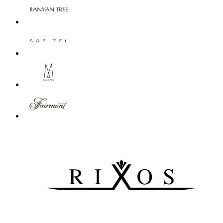
СКИДКА ДО 10% ДЛЯ УЧАСТНИКОВ — СЕЙЧАС И
ВСЕГДА
ПОВЫШЕНИЕ КАТЕГОРИИ НОМЕРА
БЕСПЛАТНЫЕ НОЧИ
БОЛЕЕ 2000 ВПЕЧАТЛЕНИЙ
БОЛЕЕ 100 ПАРТНЕРОВ
РЕГИСТРИРУЙТЕСЬ БЕСПЛАТНО
УЗНАТЬ БОЛЬШЕ
Получайте наши эксклюзивные предложения