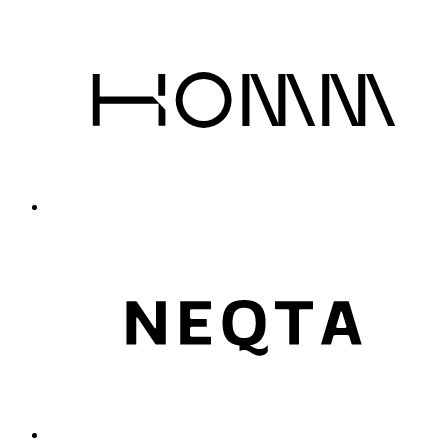
Midscale
12 Partners
(12)