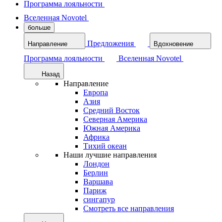
Программа лояльности
Вселенная Novotel
больше
Предложения
Направление
Вдохновение
Программа лояльности
Вселенная Novotel
Назад
Направление
Европа
Азия
Средний Восток
Северная Америка
Южная Америка
Африка
Тихий океан
Наши лучшие направления
Лондон
Берлин
Варшава
Париж
сингапур
Смотреть все направления