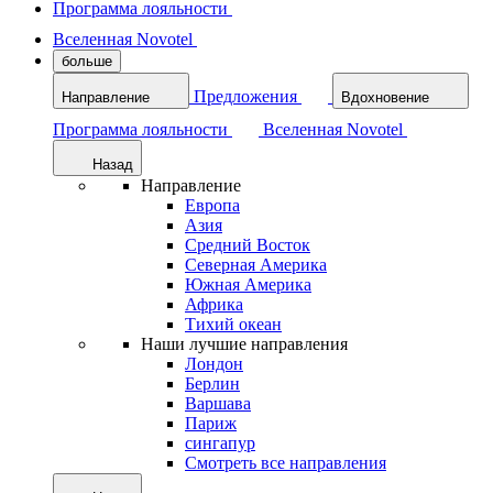
Программа лояльности
Вселенная Novotel
больше
Предложения
Направление
Вдохновение
Программа лояльности
Вселенная Novotel
Назад
Направление
Европа
Азия
Средний Восток
Северная Америка
Южная Америка
Африка
Тихий океан
Наши лучшие направления
Лондон
Берлин
Варшава
Париж
сингапур
Смотреть все направления