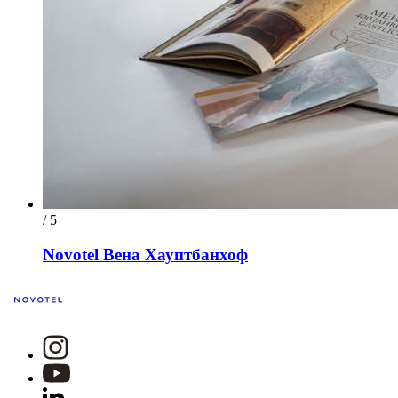
/ 5
Novotel Вена Хауптбанхоф