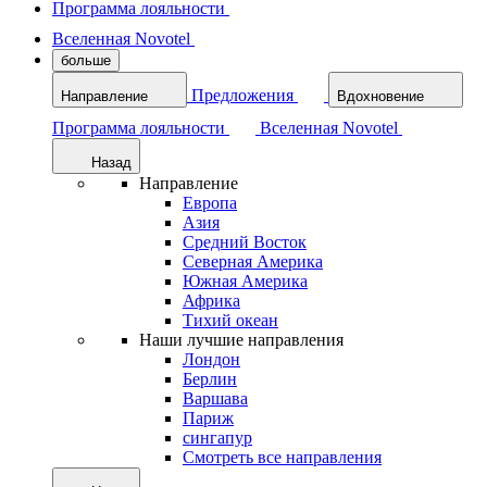
Программа лояльности
Вселенная Novotel
больше
Предложения
Направление
Вдохновение
Программа лояльности
Вселенная Novotel
Назад
Направление
Европа
Азия
Средний Восток
Северная Америка
Южная Америка
Африка
Тихий океан
Наши лучшие направления
Лондон
Берлин
Варшава
Париж
сингапур
Смотреть все направления