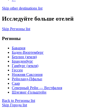
Skip other destinations list
Исследуйте больше отелей
Skip Регионы list
Регионы
Бавария
Баден-Вюртемберг
Берлин (земля)
Бранденбург
Гамбург (земля)
Гессен
Нижняя Саксония
Рейнланд-Пфальц
Саар
Северный Рейн — Вестфалия
Шлезвиг-Гольштейн
Back to Регионы list
Skip Города list