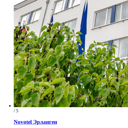
/ 5
Novotel Эрланген