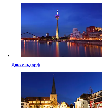
Дюссельдорф