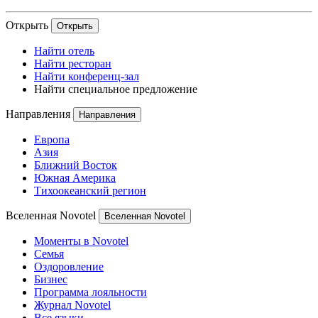
Открыть
Открыть
Найти отель
Найти ресторан
Найти конференц-зал
Найти специальное предложение
Направления
Направления
Европа
Азия
Ближний Восток
Южная Америка
Тихоокеанский регион
Вселенная Novotel
Вселенная Novotel
Моменты в Novotel
Семья
Оздоровление
Бизнес
Программа лояльности
Журнал Novotel
Все языки