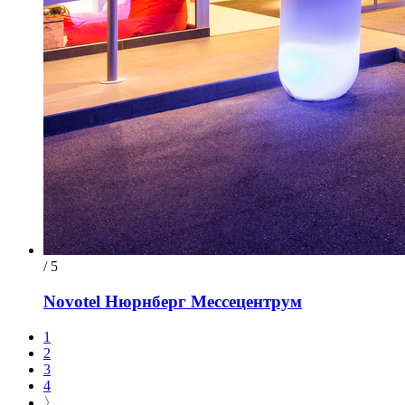
/ 5
Novotel Нюрнберг Мессецентрум
1
2
3
4
〉