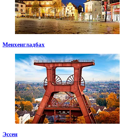
Менхенгладбах
Эссен