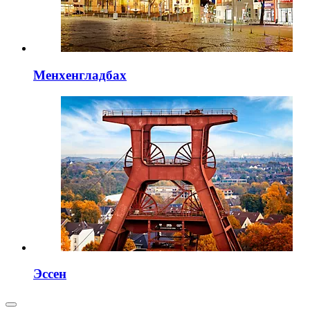
Менхенгладбах
Эссен