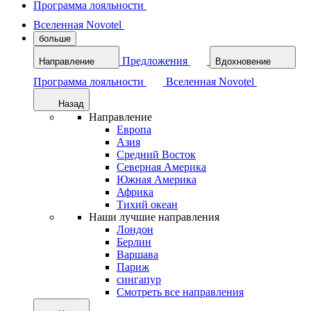
Программа лояльности
Вселенная Novotel
больше
Предложения
Направление
Вдохновение
Программа лояльности
Вселенная Novotel
Назад
Направление
Европа
Азия
Средний Восток
Северная Америка
Южная Америка
Африка
Тихий океан
Наши лучшие направления
Лондон
Берлин
Варшава
Париж
сингапур
Смотреть все направления