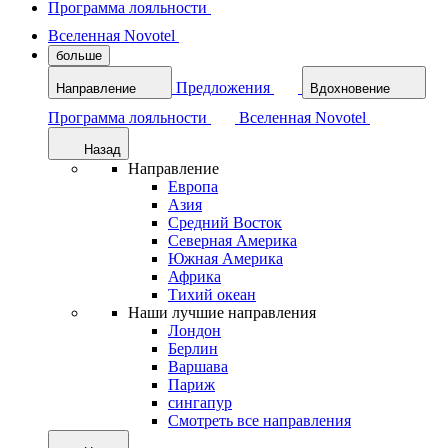
Программа лояльности
Вселенная Novotel
больше
Предложения
Направление
Вдохновение
Программа лояльности
Вселенная Novotel
Назад
Направление
Европа
Азия
Средний Восток
Северная Америка
Южная Америка
Африка
Тихий океан
Наши лучшие направления
Лондон
Берлин
Варшава
Париж
сингапур
Смотреть все направления