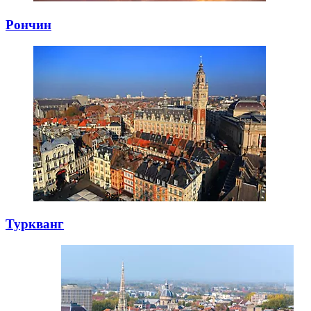
Рончин
Туркванг