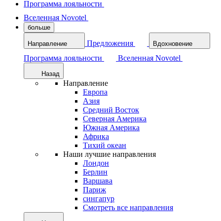
Программа лояльности
Вселенная Novotel
больше
Предложения
Направление
Вдохновение
Программа лояльности
Вселенная Novotel
Назад
Направление
Европа
Азия
Средний Восток
Северная Америка
Южная Америка
Африка
Тихий океан
Наши лучшие направления
Лондон
Берлин
Варшава
Париж
сингапур
Смотреть все направления