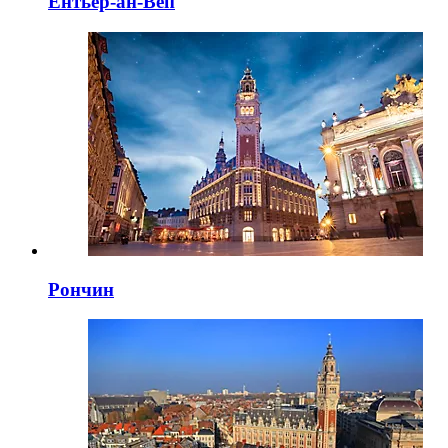
Ентьер-ан-Веп
Рончин