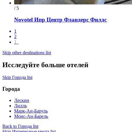
/ 5
Novotel Ипр Центр Фландерс Филдс
1
2
〉
Skip other destinations list
Исследуйте больше отелей
Skip Города list
Города
Лескин
Лилль
Марк-Ан-Баруль
Монс-Ан-Барель
Back to Города list
Skip Интересные места list