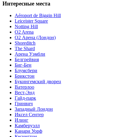
Интересные места
Aéroport de Biggin Hill
Leiceister Square
Notting Hill
O2 Arena
O2 Арена (Лондон)
Shoreditch
The Shard
Арена Уэмбли
Белгрейвия
Биг-Бен
Блумсбери
Брикстон
Букингемский дворец
Ватерлоо
Вест-Энд
Гайд-парк
Гринвич
Западный Лондон
Иксел Сентер
Илинг
Камберуэлл
Канари Уорф
Кесингтон