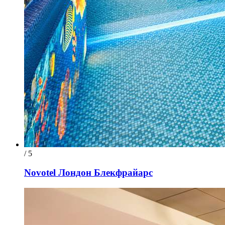
/ 5
Novotel Лондон Блекфрайарс