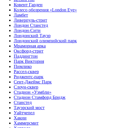
Ковент Гарден
Колесо обозрения «London Eye»
Ламбет
Ливерпуль-стрит
Лондон Станстед
Лондон-Сити
Лондонский Тауэр
Лондонский олимпийский парк
Мраморная арка
Оксфорд-стрит
Паддингтон
Парк Виктория
Пимлико
Рассел-сквер
Риджентс-парк
Сент-Джеймс Парк
Слоун-сквер
Стадион «Уэмбли»
Стадион Стамфорд Бридж
Станстед
Тауэрский мост
Уайтчепел
Хакни
Хаммерсмит