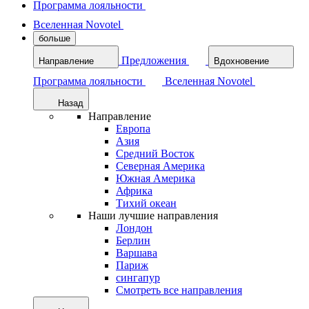
Программа лояльности
Вселенная Novotel
больше
Предложения
Направление
Вдохновение
Программа лояльности
Вселенная Novotel
Назад
Направление
Европа
Азия
Средний Восток
Северная Америка
Южная Америка
Африка
Тихий океан
Наши лучшие направления
Лондон
Берлин
Варшава
Париж
сингапур
Смотреть все направления