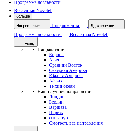
Программа лояльности
Вселенная Novotel
больше
Предложения
Направление
Вдохновение
Программа лояльности
Вселенная Novotel
Назад
Направление
Европа
Азия
Средний Восток
Северная Америка
Южная Америка
Африка
Тихий океан
Наши лучшие направления
Лондон
Берлин
Варшава
Париж
сингапур
Смотреть все направления