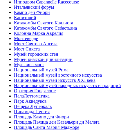
Ипподром Capannelle Racecourse
Итальянский форум
Кампо деи Фиори
Капитолий
Катакомбы Святого Каллиста
Катакомбы Святого Себастьяна
Колонна Марка Аврелия
Монтеверде
Мост Святого Ангела
Мост Сикста
Музей городских стен
Музей римской цивилизации
Мульвиев мост
Национальный музей Рима
Национальный музей восточного искусства
Национальный музей искусств XXI века
Национальный музей народных искусств и традиций
Оратория Гонфалоне
ПалаЛоттоматика
Парк Акведуков
Пещера Луперкаль
Пирамида Цестия
Площадь Кампо деи Фиори
Площадь Пьяцца деи Кавальери ди Мальта
Площадь Санта-Мария-Маджоре