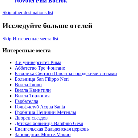
Novotel Рим Восток
Skip other destinations list
Исследуйте больше отелей
Skip Интересные места list
Интересные места
3-й университет Рима
Аббатство Тре Фонтане
Базилика Святого Павла за городскими стенами
Больница San Filippo Neri
Вилла Глори
Вилла Квинтили
Вилла Торлония
Гарбателла
Гольф-клуб Acqua Santa
Гробница Цецилии Метеллы
Дворец съездов
Детская больница Bambino Gesu
Евангельская Вальденская церковь
Заповедник Монте-Марио