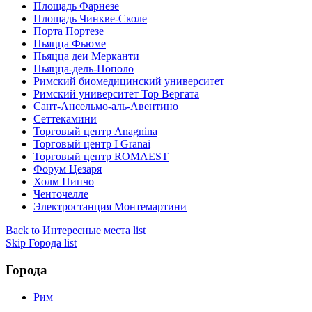
Площадь Фарнезе
Площадь Чинкве-Сколе
Порта Портезе
Пьяцца Фьюме
Пьяцца деи Мерканти
Пьяцца-дель-Пополо
Римский биомедицинский университет
Римский университет Тор Вергата
Сант-Ансельмо-аль-Авентино
Сеттекамини
Торговый центр Anagnina
Торговый центр I Granai
Торговый центр ROMAEST
Форум Цезаря
Холм Пинчо
Ченточелле
Электростанция Монтемартини
Back to Интересные места list
Skip Города list
Города
Рим