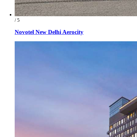
/ 5
Novotel New Delhi Aerocity