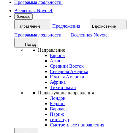
Программа лояльности
Вселенная Novotel
больше
Предложения
Направление
Вдохновение
Программа лояльности
Вселенная Novotel
Назад
Направление
Европа
Азия
Средний Восток
Северная Америка
Южная Америка
Африка
Тихий океан
Наши лучшие направления
Лондон
Берлин
Варшава
Париж
сингапур
Смотреть все направления