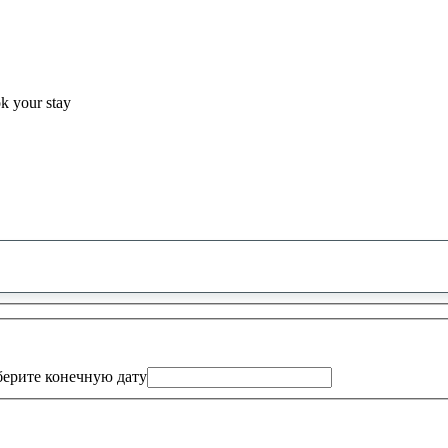
ok your stay
0
предложение
найдено
ерите конечную дату