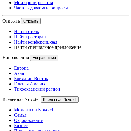
Мои бронирования
Часто задаваемые вопросы
Открыть
Открыть
Найти отель
Найти ресторан
Найти конференц-зал
Найти специальное предложение
Направления
Направления
Европа
Азия
Ближний Восток
Южная Америка
Тихоокеанский регион
Вселенная Novotel
Вселенная Novotel
Моменты в Novotel
Семья
Оздоровление
Бизнес
Программа лояльности