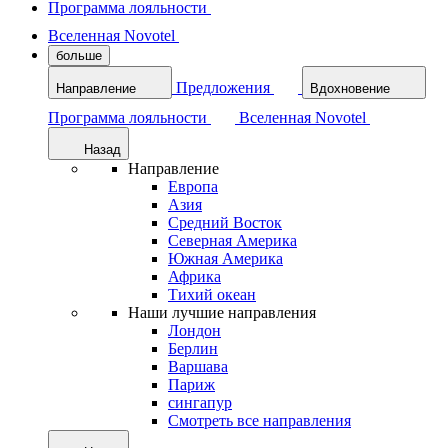
Программа лояльности
Вселенная Novotel
больше
Предложения
Направление
Вдохновение
Программа лояльности
Вселенная Novotel
Назад
Направление
Европа
Азия
Средний Восток
Северная Америка
Южная Америка
Африка
Тихий океан
Наши лучшие направления
Лондон
Берлин
Варшава
Париж
сингапур
Смотреть все направления