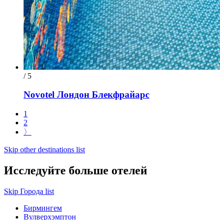
/ 5
Novotel Лондон Блекфрайарс
1
2
〉
Skip other destinations list
Исследуйте больше отелей
Skip Города list
Бирмингем
Вулверхэмптон