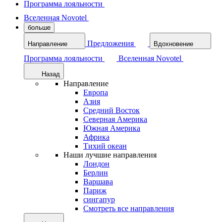
Программа лояльности
Вселенная Novotel
больше
Предложения
Направление
Вдохновение
Программа лояльности
Вселенная Novotel
Назад
Направление
Европа
Азия
Средний Восток
Северная Америка
Южная Америка
Африка
Тихий океан
Наши лучшие направления
Лондон
Берлин
Варшава
Париж
сингапур
Смотреть все направления