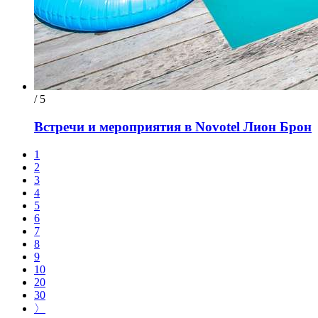
/ 5
Встречи и мероприятия в Novotel Лион Брон
1
2
3
4
5
6
7
8
9
10
20
30
〉