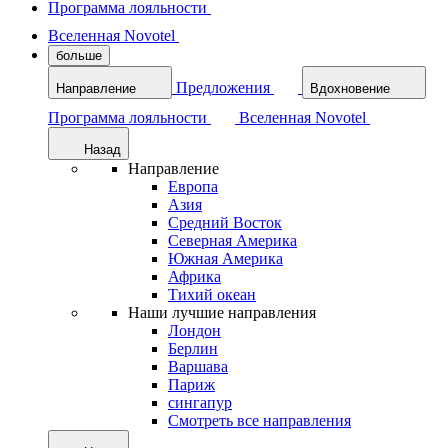
Программа лояльности
Вселенная Novotel
больше
Предложения
Направление
Вдохновение
Программа лояльности
Вселенная Novotel
Назад
Направление
Европа
Азия
Средний Восток
Северная Америка
Южная Америка
Африка
Тихий океан
Наши лучшие направления
Лондон
Берлин
Варшава
Париж
сингапур
Смотреть все направления