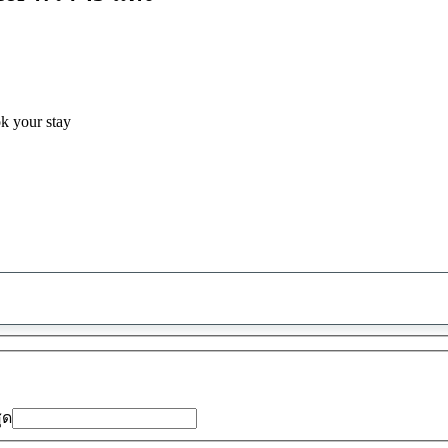
ok your stay
พบ
ข้อ
เสนอ
0
รายการ
สุด