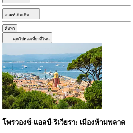
เกณฑ์เพิ่มเติม
ค้นหา
คุณไปท่องเที่ยวที่ไหน
โพรวองซ์-แอลป์-ริเวียรา: เมืองห้ามพลาด