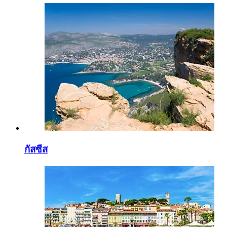
กัสซีส