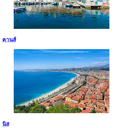
คานส์
นิส