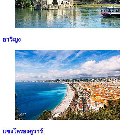
อาวิญง
แซงโลรองดูวาร์