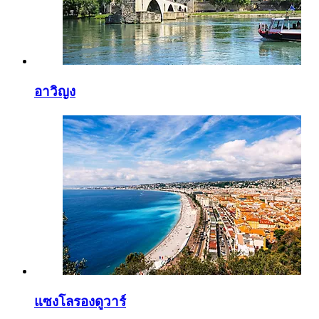
อาวิญง
แซงโลรองดูวาร์