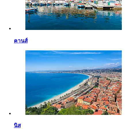
คานส์
นิส