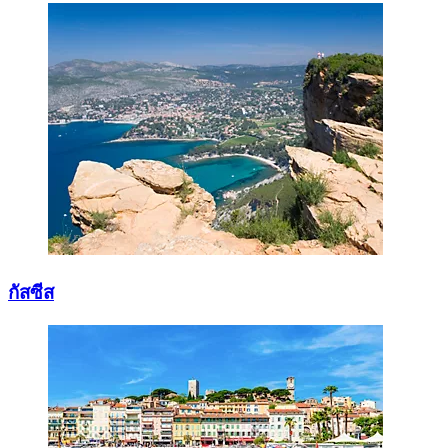
กัสซีส