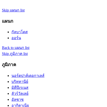
Skip แผนก list
แผนก
กัลบาโดส
ออร์น
Back to แผนก list
Skip ภูมิภาค list
ภูมิภาค
นอร์ดปาส์เดอกาเลส์
บริททานีย์
มิดีปีเรเนส
ลัวร์วัลเลย์
อัลซาซ
อากิตาเนีย