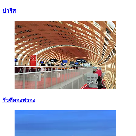
ปารีส
รัวซีอองฟรอง