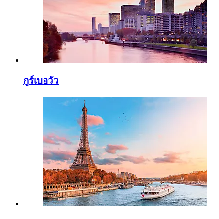
กูร์เบอวัว