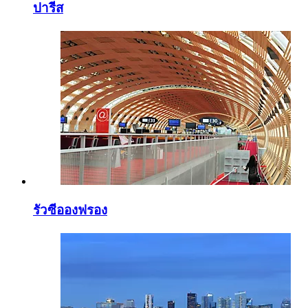
ปารีส
รัวซีอองฟรอง