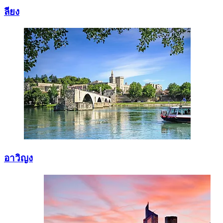
ลียง
อาวิญง