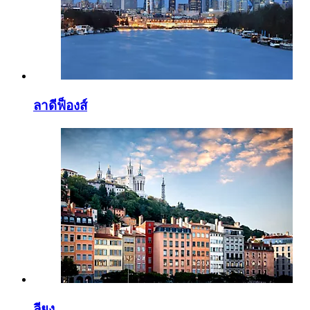
ลาดีฟ็องส์
ลียง