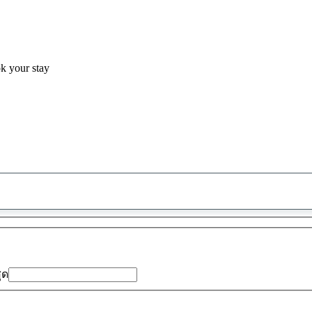
ok your stay
พบ
ข้อ
เสนอ
0
รายการ
สุด