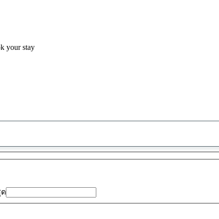
ok your stay
พบ
ข้อ
เสนอ
0
รายการ
สุด