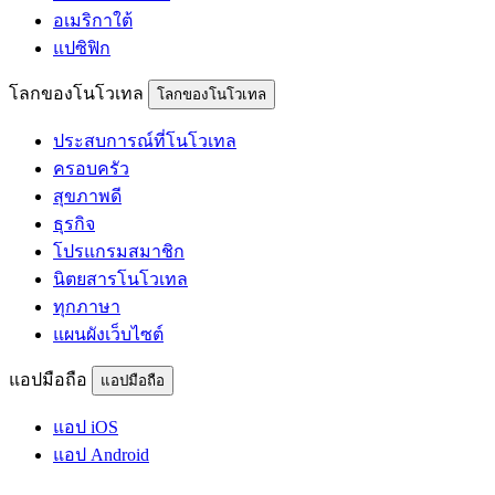
อเมริกาใต้
แปซิฟิก
โลกของโนโวเทล
โลกของโนโวเทล
ประสบการณ์ที่โนโวเทล
ครอบครัว
สุขภาพดี
ธุรกิจ
โปรแกรมสมาชิก
นิตยสารโนโวเทล
ทุกภาษา
แผนผังเว็บไซต์
แอปมือถือ
แอปมือถือ
แอป iOS
แอป Android