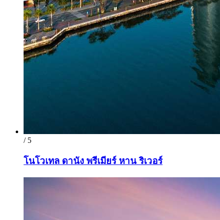
/ 5
โนโวเทล ดานัง พรีเมียร์ หาน ริเวอร์