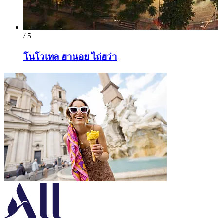
/ 5
โนโวเทล ฮานอย ไถ่ฮว่า