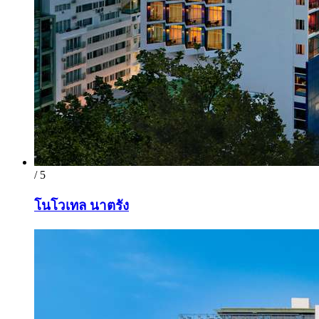
/ 5
โนโวเทล นาตรัง