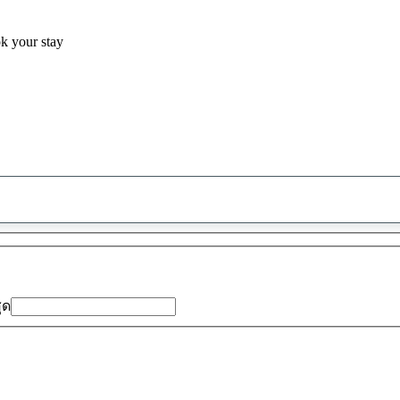
ok your stay
พบ
ข้อ
เสนอ
0
รายการ
สุด