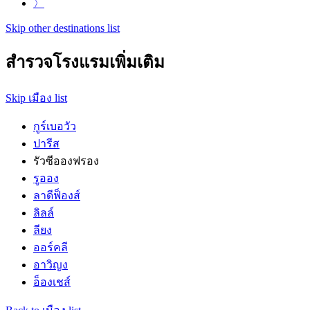
〉
Skip other destinations list
สำรวจโรงแรมเพิ่มเติม
Skip เมือง list
กูร์เบอวัว
ปารีส
รัวซีอองฟรอง
รูออง
ลาดีฟ็องส์
ลิลล์
ลียง
ออร์คลี
อาวิญง
อ็องเชส์