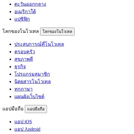
ตะวันออกกลาง
อเมริกาใต้
แปซิฟิก
โลกของโนโวเทล
โลกของโนโวเทล
ประสบการณ์ที่โนโวเทล
ครอบครัว
สุขภาพดี
ธุรกิจ
โปรแกรมสมาชิก
นิตยสารโนโวเทล
ทุกภาษา
แผนผังเว็บไซต์
แอปมือถือ
แอปมือถือ
แอป iOS
แอป Android