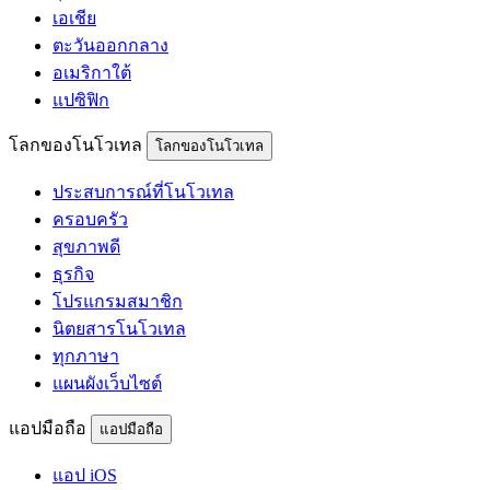
เอเชีย
ตะวันออกกลาง
อเมริกาใต้
แปซิฟิก
โลกของโนโวเทล
โลกของโนโวเทล
ประสบการณ์ที่โนโวเทล
ครอบครัว
สุขภาพดี
ธุรกิจ
โปรแกรมสมาชิก
นิตยสารโนโวเทล
ทุกภาษา
แผนผังเว็บไซต์
แอปมือถือ
แอปมือถือ
แอป iOS