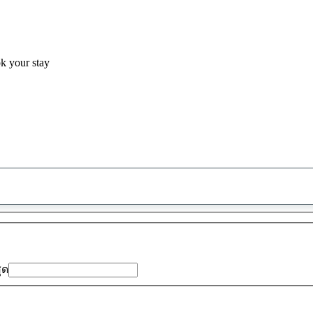
ok your stay
พบ
ข้อ
เสนอ
0
รายการ
สุด