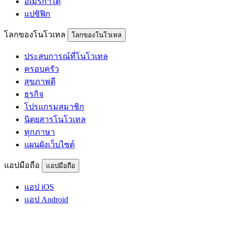
อเมริกาใต้
แปซิฟิก
โลกของโนโวเทล
โลกของโนโวเทล
ประสบการณ์ที่โนโวเทล
ครอบครัว
สุขภาพดี
ธุรกิจ
โปรแกรมสมาชิก
นิตยสารโนโวเทล
ทุกภาษา
แผนผังเว็บไซต์
แอปมือถือ
แอปมือถือ
แอป iOS
แอป Android