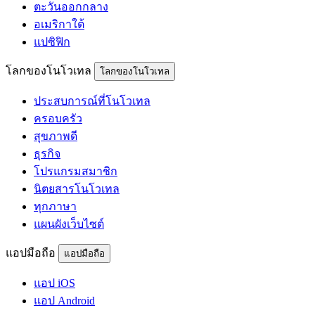
ตะวันออกกลาง
อเมริกาใต้
แปซิฟิก
โลกของโนโวเทล
โลกของโนโวเทล
ประสบการณ์ที่โนโวเทล
ครอบครัว
สุขภาพดี
ธุรกิจ
โปรแกรมสมาชิก
นิตยสารโนโวเทล
ทุกภาษา
แผนผังเว็บไซต์
แอปมือถือ
แอปมือถือ
แอป iOS
แอป Android