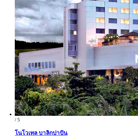
/ 5
โนโวเทล บาลิกปาปัน