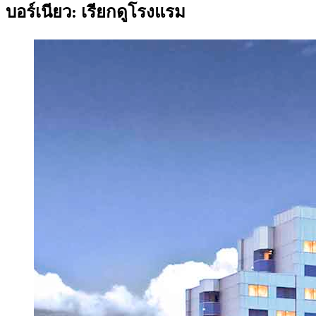
บอร์เนียว: เรียกดูโรงแรม