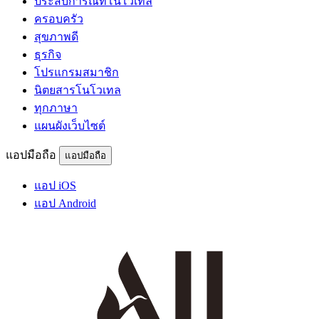
ประสบการณ์ที่โนโวเทล
ครอบครัว
สุขภาพดี
ธุรกิจ
โปรแกรมสมาชิก
นิตยสารโนโวเทล
ทุกภาษา
แผนผังเว็บไซต์
แอปมือถือ
แอปมือถือ
แอป iOS
แอป Android