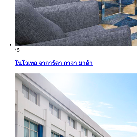
/ 5
โนโวเทล จาการ์ตา กาจา มาด้า