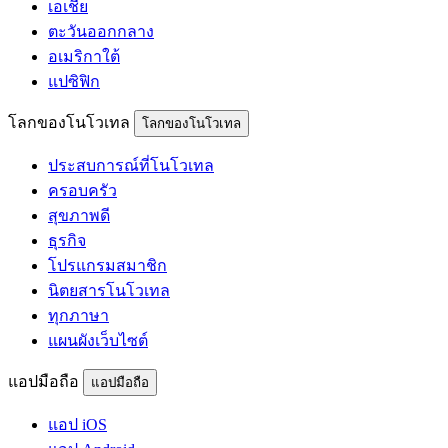
เอเชีย
ตะวันออกกลาง
อเมริกาใต้
แปซิฟิก
โลกของโนโวเทล
โลกของโนโวเทล
ประสบการณ์ที่โนโวเทล
ครอบครัว
สุขภาพดี
ธุรกิจ
โปรแกรมสมาชิก
นิตยสารโนโวเทล
ทุกภาษา
แผนผังเว็บไซต์
แอปมือถือ
แอปมือถือ
แอป iOS