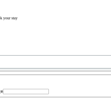
ok your stay
พบ
ข้อ
เสนอ
0
รายการ
สุด