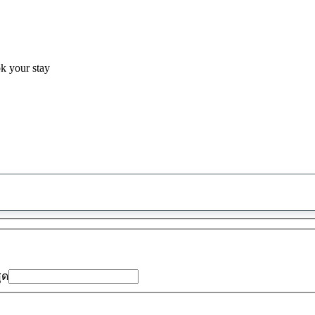
ok your stay
พบ
ข้อ
เสนอ
0
รายการ
สุด