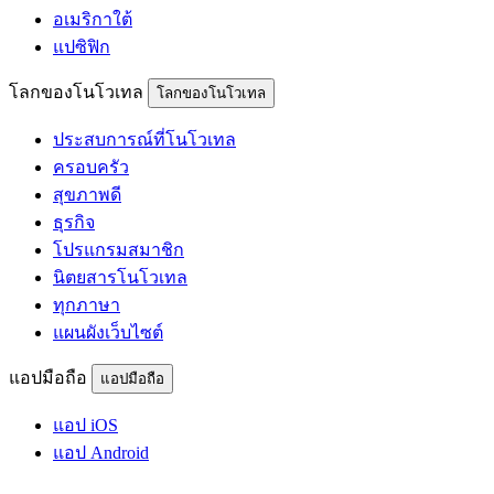
อเมริกาใต้
แปซิฟิก
โลกของโนโวเทล
โลกของโนโวเทล
ประสบการณ์ที่โนโวเทล
ครอบครัว
สุขภาพดี
ธุรกิจ
โปรแกรมสมาชิก
นิตยสารโนโวเทล
ทุกภาษา
แผนผังเว็บไซต์
แอปมือถือ
แอปมือถือ
แอป iOS
แอป Android