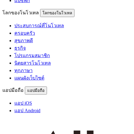
แปซิฟิก
โลกของโนโวเทล
โลกของโนโวเทล
ประสบการณ์ที่โนโวเทล
ครอบครัว
สุขภาพดี
ธุรกิจ
โปรแกรมสมาชิก
นิตยสารโนโวเทล
ทุกภาษา
แผนผังเว็บไซต์
แอปมือถือ
แอปมือถือ
แอป iOS
แอป Android