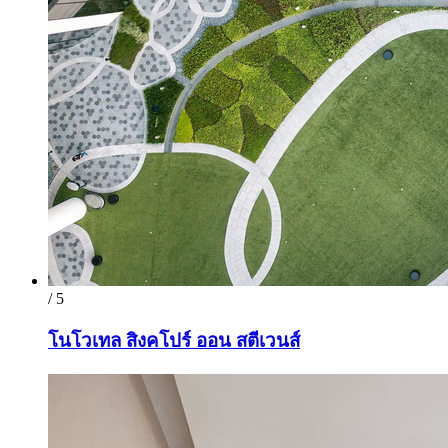
/ 5
โนโวเทล สิงคโปร์ ออน สตีเวนส์