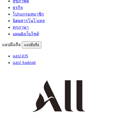
สุขภาพดี
ธุรกิจ
โปรแกรมสมาชิก
นิตยสารโนโวเทล
ทุกภาษา
แผนผังเว็บไซต์
แอปมือถือ
แอปมือถือ
แอป iOS
แอป Android