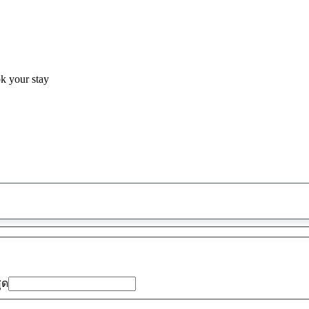
ok your stay
พบ
ข้อ
เสนอ
0
รายการ
สุด